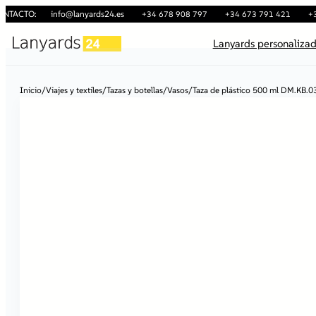
ONTACTO:
info@lanyards24.es
+34 678 908 797
+34 673 791 421
+
Lanyards personaliza
Inicio
/
Viajes y textiles
/
Tazas y botellas
/
Vasos
/
Taza de plástico 500 ml DM.KB.0