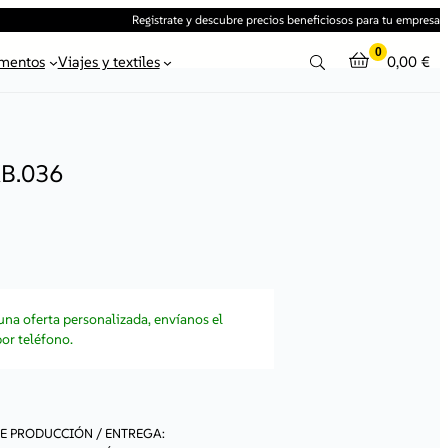
Registrate y descubre precios beneficiosos para tu empresa
0
mentos
Viajes y textiles
0,00
€
B.036
 una oferta personalizada, envíanos el
or teléfono.
E PRODUCCIÓN / ENTREGA: