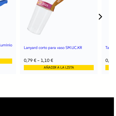
aluminio
Lanyard corto para vaso SM.UC.KR
Tapa 
0,79
€
–
1,10
€
0,53
AÑADIR A LA LISTA