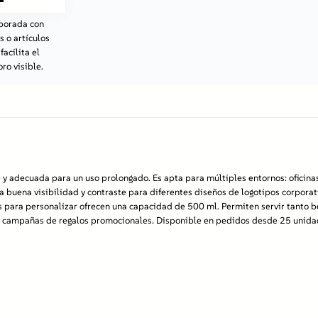
aborada con
s o artículos
Al registrarte en nuestro sitio, obtienes:
acilita el
Precios atractivos
– al iniciar sesión, tendrás acceso a ofertas
ro visible.
especiales disponibles solo para clientes registrados.
Contacto individual con un representante
– nuestro especialista
dedicado te ayudará a resolver todas tus dudas y te asesorará en
la elección de las mejores soluciones.
Atención prioritaria
– tus pedidos se procesarán más rápido, lo
que te permitirá ahorrar tiempo.
Ofertas personalizadas
– recibirás información sobre promociones
y productos adaptados a las necesidades de tu empresa.
¡Regístrate ahora y comienza a aprovechar todos los beneficios de
colaborar con nosotros!
le y adecuada para un uso prolongado. Es apta para múltiples entornos: oficina
na buena visibilidad y contraste para diferentes diseños de logotipos corporati
Registro / Acceso
 para personalizar ofrecen una capacidad de 500 ml. Permiten servir tanto b
ia en campañas de regalos promocionales. Disponible en pedidos desde 25 unid