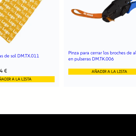
Pinza para cerrar los broches de 
as de sol DM.TX.011
en pulseras DM.TK.006
44
€
AÑADIR A LA LISTA
ÑADIR A LA LISTA