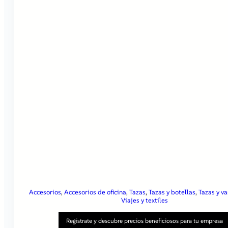
Accesorios
, 
Accesorios de oficina
, 
Tazas
, 
Tazas y botellas
, 
Tazas y v
Viajes y textiles
Registrate y descubre precios beneficiosos para tu empresa