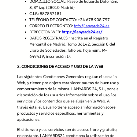
DOMICILIO SOCIAL: Paseo de Eduardo Dato núm.
8, 3º izq. (28010 Madrid)
C.I.F.: B87857181
TELÉFONO DE CONTACTO: +34 678 908 797
CORREO ELECTRÓNICO:
info@lanyards24.es
DIRECCIÓN WEB:
https://lanyards24.es/
DATOS REGISTRALES: inscrita en el Registro
Mercantil de Madrid, Tomo 36142, Sección 8 del
Libro de Sociedades, folio 56, hoja núm., M-
649419, inscripción 1ª.
3.
CONDICIONES DE ACCESO Y USO DE LA WEB
Las siguientes Condiciones Generales regulan el uso a la
Web, y tienen por objeto establecer pautas de buen uso y
comportamiento de la misma. LANYARDS 24, S.L., pone a
disposición de los usuarios información sobre el uso, los
servicios y los contenidos que se alojan en la Web. A
través ésta, el Usuario tiene acceso a información sobre
productos y servicios específicos, herramientas y
aplicaciones.
El sitio web y sus servicios son de acceso libre y gratuito,
no obstante, LANYARDS24 condiciona la utilización de