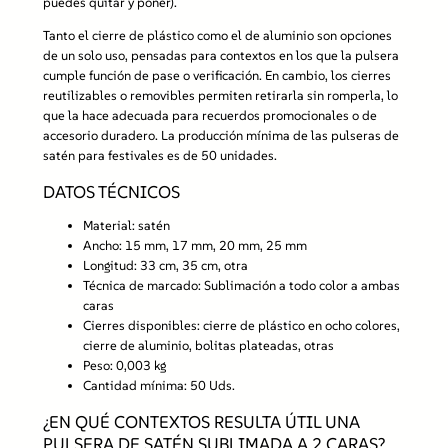
puedes quitar y poner).
d
Tanto el cierre de plástico como el de aluminio son opciones
de un solo uso, pensadas para contextos en los que la pulsera
cumple función de pase o verificación. En cambio, los cierres
reutilizables o removibles permiten retirarla sin romperla, lo
que la hace adecuada para recuerdos promocionales o de
accesorio duradero. La producción mínima de las pulseras de
satén para festivales es de 50 unidades.
DATOS TÉCNICOS
Material:
satén
Ancho:
15 mm, 17 mm, 20 mm, 25 mm
Longitud:
33 cm, 35 cm, otra
Técnica de marcado:
Sublimación a todo color a ambas
caras
Cierres disponibles:
cierre de plástico en ocho colores,
cierre de aluminio, bolitas plateadas, otras
Peso:
0,003 kg
Cantidad mínima:
50 Uds.
¿EN QUÉ CONTEXTOS RESULTA ÚTIL UNA
PULSERA DE SATÉN SUBLIMADA A 2 CARAS?