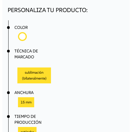
necesidades de tu empresa.
¡Regístrate ahora y comienza a aprovechar todos los
beneficios de colaborar con nosotros!
Registro / Acceso
COLOR
TÉCNICA DE
MARCADO
sublimación
(bilateralmente)
ANCHURA
15 mm
TIEMPO DE
PRODUCCIÓN
estándar