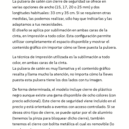
La pulsera de satén con cierre de seguridad se ofrece en
d
varias opciones de ancho (15, 17, 20 o 25 mm) y dos
a
longitudes habituales: 33 cm y 35 cm. Si se requieren otras
d
medidas, las podemos realizar, sólo hay que indicarlas y las
O
adaptamos a tus necesidades.
P
El diseño se aplica por sublimación en ambas caras de la
.
cinta, en impresión a todo color. Esta configuración permite
S
utilizar completamente el espacio disponible y mostrar el
A
contenido gráfico sin importar cómo se lleve puesta la pulsera.
a
2
La técnica de impresión utilizada es la sublimación a todo
c
color, en ambas caras de la cinta.
a
La pulsera de satén es muy llamativa y el contenido gráfico
r
resalta y llama mucho la atención, no importa cómo la lleves
a
puesta esta pulsera tiene los dos lados con tu imagen.
s
De forma determinada, el modelo incluye cierre de plástico
c
negro aunque existe una gama disponible de ocho colores (con
a
precio adicional). Este cierre de seguridad viene incluido en el
n
precio y está orientado a eventos con acceso controlado. Si se
t
desea otro tipo de cierre, se puede optar por el de aluminio
i
(tenemos la pinza para bloquear dicho cierre), también
d
tenemos el cierre con bolita metálica el cual es removible (lo
a