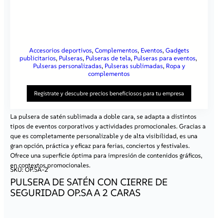
Accesorios deportivos
, 
Complementos
, 
Eventos
, 
Gadgets
publicitarios
, 
Pulseras
, 
Pulseras de tela
, 
Pulseras para eventos
, 
Pulseras personalizadas
, 
Pulseras sublimadas
, 
Ropa y
complementos
Registrate y descubre precios beneficiosos para tu empresa
La pulsera de satén sublimada a doble cara, se adapta a distintos
tipos de eventos corporativos y actividades promocionales. Gracias a
Al registrarte en nuestro sitio, obtienes:
que es completamente personalizable y de alta visibilidad, es una
Precios atractivos
– al iniciar sesión, tendrás acceso a
gran opción, práctica y eficaz para ferias, conciertos y festivales.
ofertas especiales disponibles solo para clientes
Ofrece una superficie óptima para impresión de contenidos gráficos,
registrados.
Contacto individual con un representante
– nuestro
en contextos promocionales.
SKU:
OP.SA-2
especialista dedicado te ayudará a resolver todas tus
dudas y te asesorará en la elección de las mejores
PULSERA DE SATÉN CON CIERRE DE
soluciones.
SEGURIDAD OP.SA A 2 CARAS
Atención prioritaria
– tus pedidos se procesarán más
rápido, lo que te permitirá ahorrar tiempo.
Ofertas personalizadas
– recibirás información sobre
promociones y productos adaptados a las