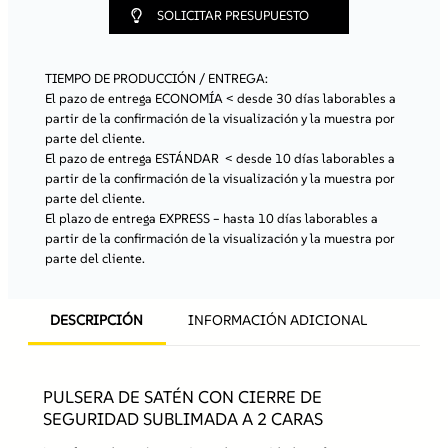
e
SOLICITAR PRESUPUESTO
s
a
t
TIEMPO DE PRODUCCIÓN / ENTREGA:
é
El pazo de entrega ECONOMÍA
< desde 30 días laborables a
n
partir de la confirmación de la visualización y la muestra por
c
parte del cliente.
o
El pazo de entrega ESTÁNDAR
< desde 10 días laborables a
n
partir de la confirmación de la visualización y la muestra por
c
parte del cliente.
i
El plazo de entrega EXPRESS
– hasta 10 días laborables a
e
partir de la confirmación de la visualización y la muestra por
r
parte del cliente.
r
e
d
DESCRIPCIÓN
INFORMACIÓN ADICIONAL
e
s
e
g
PULSERA DE SATÉN CON CIERRE DE
u
SEGURIDAD SUBLIMADA A 2 CARAS
r
i