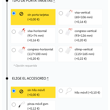
TIPO DE PORTA TARJETAS
*
visa-vertical
sin porta tarjetas
(65×106 mm)
(+0,00 €)
(+0,16 €)
visa-horizontal
congress-vertical
(91×74 mm)
(93×126 mm)
(+0,16 €)
(+0,20 €)
congress-horizontal
olimp-vertical
(117×100 mm)
(115×165 mm)
(+0,20 €)
(+0,22 €)
* Opción requerida
ELIGE EL ACCESORIO
*
sin hilo móvil
hilo móvil
(+0,10 €)
(+0,00 €)
pinza móvil gsm
(+0,12 €)