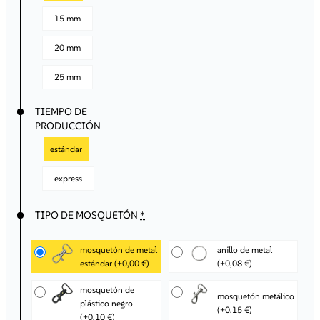
15 mm
20 mm
25 mm
TIEMPO DE
PRODUCCIÓN
estándar
express
TIPO DE MOSQUETÓN
*
mosquetón de metal
anillo de metal
estándar
(+0,00 €)
(+0,08 €)
mosquetón de
mosquetón metálico
plástico negro
(+0,15 €)
(+0,10 €)