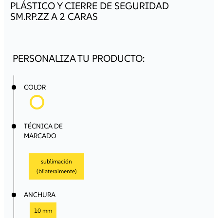
promociones y productos adaptados a las
PLÁSTICO Y CIERRE DE SEGURIDAD
necesidades de tu empresa.
SM.RP.ZZ A 2 CARAS
¡Regístrate ahora y comienza a aprovechar todos los
beneficios de colaborar con nosotros!
Registro / Acceso
COLOR
TÉCNICA DE
MARCADO
sublimación
(bilateralmente)
ANCHURA
10 mm