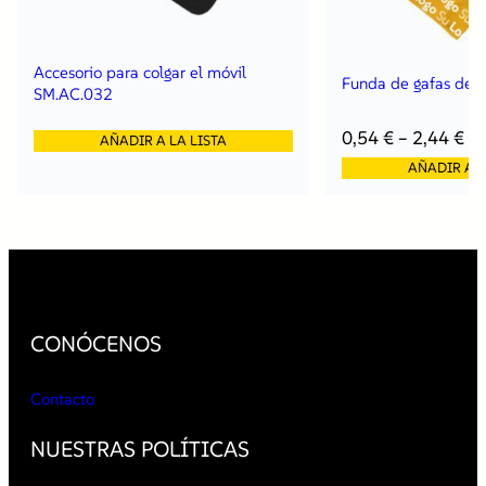
.
R
P
Accesorio para colgar el móvil
.
Funda de gafas de 
SM.AC.032
Z
Z
0,54
€
–
2,44
€
a
AÑADIR A LA LISTA
2
AÑADIR A L
c
a
r
a
s
c
a
n
CONÓCENOS
t
i
Contacto
d
a
d
NUESTRAS POLÍTICAS