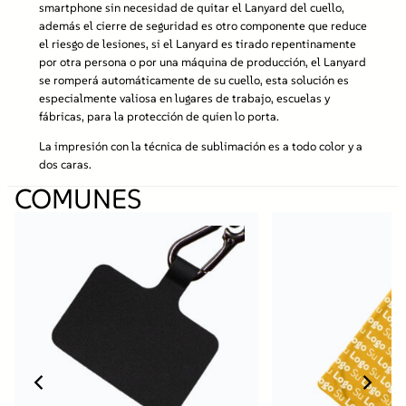
smartphone sin necesidad de quitar el Lanyard del cuello,
c
además el cierre de seguridad es otro componente que reduce
o
el riesgo de lesiones, si el Lanyard es tirado repentinamente
y
por otra persona o por una máquina de producción, el Lanyard
c
se romperá automáticamente de su cuello, esta solución es
i
especialmente valiosa en lugares de trabajo, escuelas y
e
fábricas, para la protección de quien lo porta.
r
r
La impresión con la técnica de sublimación es a todo color y a
e
dos caras.
d
COMUNES
e
s
e
g
u
r
i
d
a
d
S
M