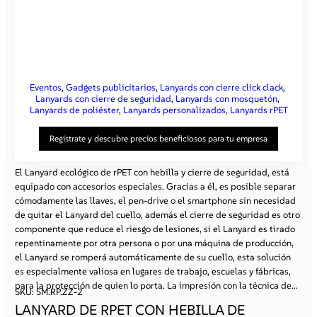
Eventos
, 
Gadgets publicitarios
, 
Lanyards con cierre click clack
, 
Lanyards con cierre de seguridad
, 
Lanyards con mosquetón
, 
Lanyards de poliéster
, 
Lanyards personalizados
, 
Lanyards rPET
Registrate y descubre precios beneficiosos para tu empresa
El Lanyard ecológico de rPET con hebilla y cierre de seguridad, está
equipado con accesorios especiales. Gracias a él, es posible separar
Al registrarte en nuestro sitio, obtienes:
cómodamente las llaves, el pen-drive o el smartphone sin necesidad
Precios atractivos
– al iniciar sesión, tendrás acceso a
de quitar el Lanyard del cuello, además el cierre de seguridad es otro
ofertas especiales disponibles solo para clientes
componente que reduce el riesgo de lesiones, si el Lanyard es tirado
registrados.
Contacto individual con un representante
– nuestro
repentinamente por otra persona o por una máquina de producción,
especialista dedicado te ayudará a resolver todas tus
el Lanyard se romperá automáticamente de su cuello, esta solución
dudas y te asesorará en la elección de las mejores
es especialmente valiosa en lugares de trabajo, escuelas y fábricas,
soluciones.
para la protección de quien lo porta. La impresión con la técnica de…
Atención prioritaria
– tus pedidos se procesarán más
SKU:
SM.RP.ZZ-2
rápido, lo que te permitirá ahorrar tiempo.
LANYARD DE RPET CON HEBILLA DE
Ofertas personalizadas
– recibirás información sobre