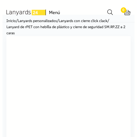
0
Menú
/
/
/
Inicio
Lanyards personalizados
Lanyards con cierre click clack
Lanyard de rPET con hebilla de plástico y cierre de seguridad SM.RP.ZZ a 2
caras