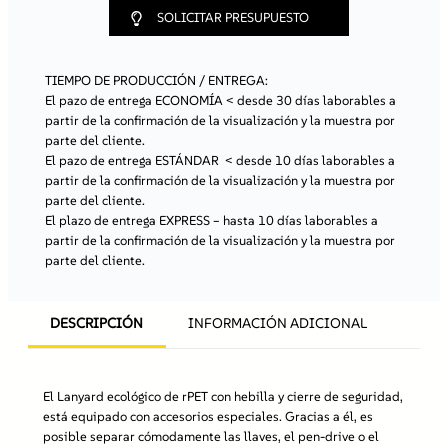
e
SOLICITAR PRESUPUESTO
r
P
E
TIEMPO DE PRODUCCIÓN / ENTREGA:
T
El pazo de entrega ECONOMÍA
< desde 30 días laborables a
c
partir de la confirmación de la visualización y la muestra por
o
parte del cliente.
n
El pazo de entrega ESTÁNDAR
< desde 10 días laborables a
h
partir de la confirmación de la visualización y la muestra por
e
parte del cliente.
b
El plazo de entrega EXPRESS
– hasta 10 días laborables a
i
partir de la confirmación de la visualización y la muestra por
l
parte del cliente.
l
a
d
DESCRIPCIÓN
INFORMACIÓN ADICIONAL
e
p
l
á
El Lanyard ecológico de rPET con hebilla y cierre de seguridad,
s
está equipado con accesorios especiales. Gracias a él, es
t
posible separar cómodamente las llaves, el pen-drive o el
i