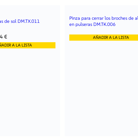
l
á
Pinza para cerrar los broches de 
s
as de sol DM.TX.011
en pulseras DM.TK.006
t
i
44
€
c
AÑADIR A LA LISTA
o
ÑADIR A LA LISTA
S
M
.
R
P
.
Z
L
a
2
c
a
r
a
s