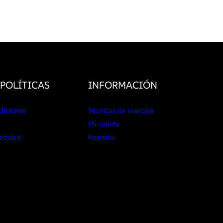
c
a
n
t
i
d
a
d
POLÍTICAS
INFORMACIÓN
diciones
Técnicas de marcaje
Mi cuenta
vacidad
Registro