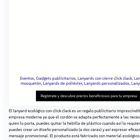
Eventos
, 
Gadgets publicitarios
, 
Lanyards con cierre click clack
, 
Lan
mosquetón
, 
Lanyards de poliéster
, 
Lanyards personalizados
, 
Lany
Registrate y descubre precios beneficiosos para tu empresa
El lanyard ecológico con click clack es un regalo publicitario imprescindi
empresa moderna ya que el cordón se adapta perfectamente a las nece
quien lo porta, puedes quitar la hebilla de plástico cuando así lo requi
puedes crear un diseño personalizado (a dos caras) y así expresar efica
mensaje promocional. El producto está fabricado con material ecológico