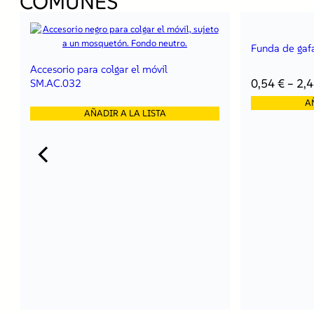
COMUNES
Funda de gaf
Accesorio para colgar el móvil
0,54
€
–
2,
SM.AC.032
A
AÑADIR A LA LISTA