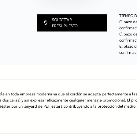
y
a
r
TIEMPO D
SOLICITAR
d
El pazo 
PRESUPUESTO
d
confirmaci
e
El pazo 
r
confirmaci
P
El plazo 
E
confirmaci
T
c
o
n
h
e
ndible en toda empresa moderna ya que el cordón se adapta perfectamente a las
b
 dos caras) y así expresar eficazmente cualquier mensaje promocional. El pr
i
poliéster por un lanyard de PET, estará contribuyendo a la protección del medi
l
l
a
d
e
p