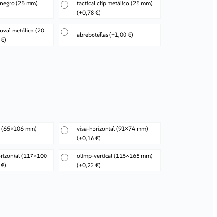
p negro (25 mm)
tactical clip metálico (25 mm)
(+0,78 €)
val metálico (20
abrebotellas
(+1,00 €)
 €)
al (65×106 mm)
visa-horizontal (91×74 mm)
(+0,16 €)
rizontal (117×100
olimp-vertical (115×165 mm)
 €)
(+0,22 €)