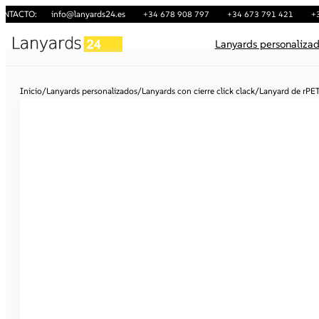
ONTACTO:
info@lanyards24.es
+34 678 908 797
+34 673 791 421
+
Lanyards personaliza
Inicio
/
Lanyards personalizados
/
Lanyards con cierre click clack
/
Lanyard de rPET