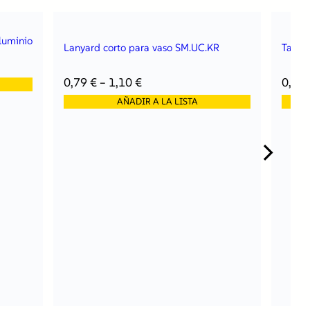
aluminio
Lanyard corto para vaso SM.UC.KR
Tapa 
0,79
€
–
1,10
€
0,53
AÑADIR A LA LISTA