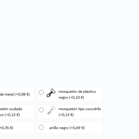
mosquetón de plástico
 de metal
(+0,08 €)
negro
(+0,10 €)
etón ovalado
mosquetón tipo cocodrilo
ico
(+0,15 €)
(+0,15 €)
+0,35 €)
anillo negro
(+0,69 €)