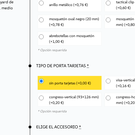
anyard de
tactical cli
anillo metálico
(+0,76 €)
la elección de las mejores soluciones.
(+0,60 €)
el medio
Atención prioritaria
– tus pedidos se procesarán más rápido, lo
que te permitirá ahorrar tiempo.
mosquetón oval negro (20 mm)
mosquetón o
Ofertas personalizadas
– recibirás información sobre promociones
y productos adaptados a las necesidades de tu empresa.
(+0,78 €)
mm)
(+0,80
¡Regístrate ahora y comienza a aprovechar todos los beneficios de
abrebotellas con mosquetón
colaborar con nosotros!
(+1,00 €)
Registro / Acceso
* Opción requerida
TIPO DE PORTA TARJETAS
*
visa-vertic
sin porta tarjetas
(+0,00 €)
(+0,16 €)
congress-vertical (93×126 mm)
congress-ho
(+0,20 €)
mm)
(+0,20
* Opción requerida
ELIGE EL ACCESORIO
*