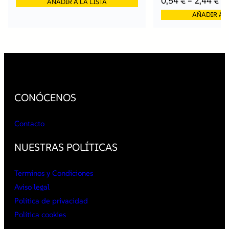
0,54
€
–
2,44
€
AÑADIR A LA LISTA
AÑADIR A L
CONÓCENOS
Contacto
NUESTRAS POLÍTICAS
Terminos y Condiciones
Aviso legal
Política de privacidad
Política cookies