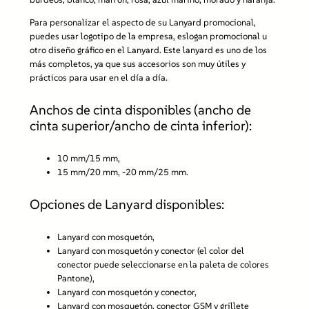
c
Para personalizar el aspecto de su Lanyard promocional,
o
puedes usar logotipo de la empresa, eslogan promocional u
y
otro diseño gráfico en el Lanyard. Este lanyard es uno de los
c
más completos, ya que sus accesorios son muy útiles y
i
prácticos para usar en el día a día.
e
r
r
Anchos de cinta disponibles (ancho de
e
cinta superior/ancho de cinta inferior):
d
e
10 mm/15 mm,
s
15 mm/20 mm, -20 mm/25 mm.
e
g
u
Opciones de Lanyard disponibles:
r
i
Lanyard con mosquetón,
d
Lanyard con mosquetón y conector (el color del
a
conector puede seleccionarse en la paleta de colores
d
Pantone),
S
Lanyard con mosquetón y conector,
M
Lanyard con mosquetón, conector GSM y grillete