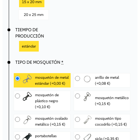
15 x 20 mm
20 x 25 mm
TIEMPO DE
PRODUCCIÓN
estándar
TIPO DE MOSQUETÓN
*
mosquetón de metal
anillo de metal
estándar
(+0,00 €)
(+0,08 €)
mosquetón de
mosquetón metálico
plástico negro
(+0,15 €)
(+0,10 €)
mosquetón ovalado
mosquetón tipo
metálico
(+0,15 €)
cocodrilo
(+0,15 €)
portabotellas
siclo
(+0,35 €)