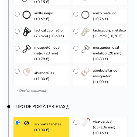
(+0,15 €)
anillo negro
anillo metálico
(+0,69 €)
(+0,76 €)
tactical clip negro
tactical clip metálico
(25 mm)
(+0,60 €)
(25 mm)
(+0,78 €)
mosquetón oval
mosquetón oval
negro (20 mm)
metálico (20 mm)
(+0,78 €)
(+0,80 €)
abrebotellas con
abrebotellas
mosquetón
(+1,00 €)
(+1,00 €)
* Opción requerida
TIPO DE PORTA TARJETAS
*
visa-vertical
sin porta tarjetas
(65×106 mm)
(+0,00 €)
(+0,16 €)