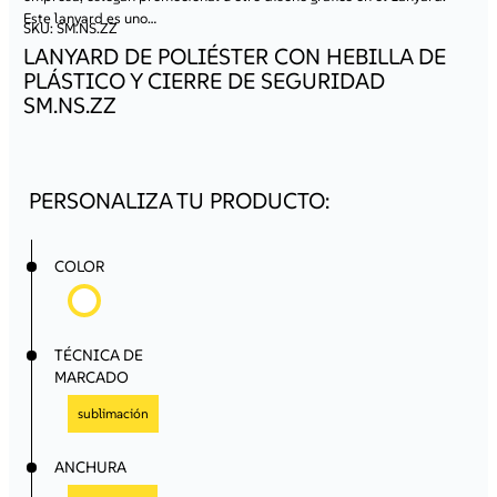
rápido, lo que te permitirá ahorrar tiempo.
Este lanyard es uno…
SKU:
SM.NS.ZZ
Ofertas personalizadas
– recibirás información sobre
promociones y productos adaptados a las
LANYARD DE POLIÉSTER CON HEBILLA DE
necesidades de tu empresa.
PLÁSTICO Y CIERRE DE SEGURIDAD
¡Regístrate ahora y comienza a aprovechar todos los
SM.NS.ZZ
beneficios de colaborar con nosotros!
Registro / Acceso
COLOR
TÉCNICA DE
MARCADO
sublimación
ANCHURA