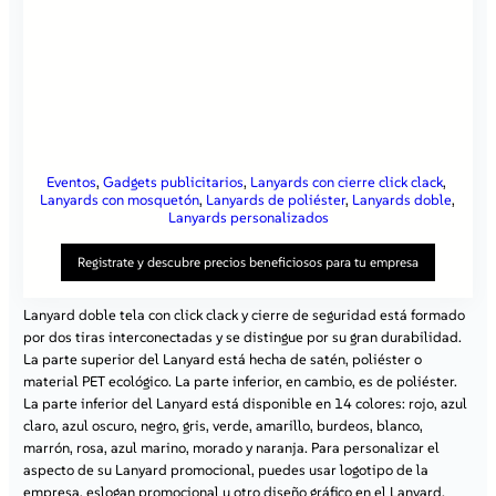
Eventos
, 
Gadgets publicitarios
, 
Lanyards con cierre click clack
, 
Lanyards con mosquetón
, 
Lanyards de poliéster
, 
Lanyards doble
, 
Lanyards personalizados
Registrate y descubre precios beneficiosos para tu empresa
Lanyard doble tela con click clack y cierre de seguridad está formado
por dos tiras interconectadas y se distingue por su gran durabilidad.
Al registrarte en nuestro sitio, obtienes:
La parte superior del Lanyard está hecha de satén, poliéster o
Precios atractivos
– al iniciar sesión, tendrás acceso a
material PET ecológico. La parte inferior, en cambio, es de poliéster.
ofertas especiales disponibles solo para clientes
La parte inferior del Lanyard está disponible en 14 colores: rojo, azul
registrados.
Contacto individual con un representante
– nuestro
claro, azul oscuro, negro, gris, verde, amarillo, burdeos, blanco,
especialista dedicado te ayudará a resolver todas tus
marrón, rosa, azul marino, morado y naranja. Para personalizar el
dudas y te asesorará en la elección de las mejores
aspecto de su Lanyard promocional, puedes usar logotipo de la
soluciones.
empresa, eslogan promocional u otro diseño gráfico en el Lanyard.
Atención prioritaria
– tus pedidos se procesarán más