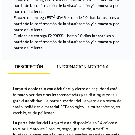
é
partir de la confirmación de la visualización y la muestra por
s
parte del cliente.
t
El pazo de entrega ESTÁNDAR
< desde 10 días laborables a
e
partir de la confirmación de la visualización y la muestra por
r
parte del cliente.
c
El plazo de entrega EXPRESS
– hasta 10 días laborables a
o
partir de la confirmación de la visualización y la muestra por
n
parte del cliente.
h
e
b
DESCRIPCIÓN
INFORMACIÓN ADICIONAL
i
l
l
a
Lanyard doble tela con click clack y cierre de seguridad está
d
formado por dos tiras interconectadas y se distingue por su
e
gran durabilidad. La parte superior del Lanyard está hecha de
p
satén, poliéster o material PET ecológico. La parte inferior, en
l
cambio, es de poliéster.
á
s
La parte inferior del Lanyard está disponible en 14 colores:
t
rojo, azul claro, azul oscuro, negro, gris, verde, amarillo,
i
burdeos, blanco, marrón, rosa, azul marino, morado y naranja.