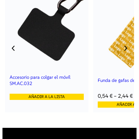
Accesorio para colgar el móvil
Funda de gafas de 
SM.AC.032
0,54
€
–
2,44
€
AÑADIR A LA LISTA
AÑADIR A L