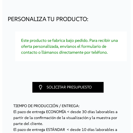
Atención prioritaria
– tus pedidos se procesarán más
rápido, lo que te permitirá ahorrar tiempo.
Ofertas personalizadas
– recibirás información sobre
promociones y productos adaptados a las
necesidades de tu empresa.
¡Regístrate ahora y comienza a aprovechar todos los
beneficios de colaborar con nosotros!
Este producto se fabrica bajo pedido. Para recibir una
Registro / Acceso
oferta personalizada, envíanos el formulario de
contacto o llámanos directamente por teléfono.
SOLICITAR PRESUPUESTO
TIEMPO DE PRODUCCIÓN / ENTREGA:
El pazo de entrega ECONOMÍA
< desde 30 días laborables a
partir de la confirmación de la visualización y la muestra por
parte del cliente.
El pazo de entrega ESTÁNDAR
< desde 10 días laborables a