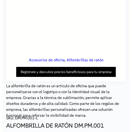
Accesorios de oficina
, 
Alfombrillas de ratón
Registrate y descubre precios beneficiosos para tu empresa
La alfombrilla de ratón es un artículo de oficina que puede
personalizarse con el logotipo o con la identidad visual de la
Al registrarte en nuestro sitio, obtienes:
empresa. Gracias a la técnica de sublimación, permite aplicar
Precios atractivos
– al iniciar sesión, tendrás acceso a
diseños duraderos y de alta calidad. Como parte de los regalos de
ofertas especiales disponibles solo para clientes
empresa, las alfombrillas personalizadas ofrecen una solución
registrados.
Contacto individual con un representante
– nuestro
funcional para reforzar la visibilidad de marca.
SKU:
DM.PM.001-L
especialista dedicado te ayudará a resolver todas tus
dudas y te asesorará en la elección de las mejores
ALFOMBRILLA DE RATÓN DM.PM.001
soluciones.