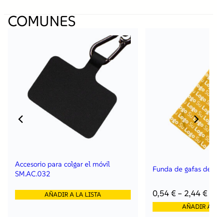
COMUNES
Accesorio para colgar el móvil
Funda de gafas de 
SM.AC.032
0,54
€
–
2,44
€
AÑADIR A LA LISTA
AÑADIR A L