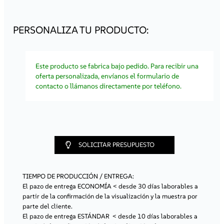
soluciones.
Atención prioritaria
– tus pedidos se procesarán más
rápido, lo que te permitirá ahorrar tiempo.
Ofertas personalizadas
– recibirás información sobre
promociones y productos adaptados a las
necesidades de tu empresa.
¡Regístrate ahora y comienza a aprovechar todos los
beneficios de colaborar con nosotros!
Este producto se fabrica bajo pedido. Para recibir una
oferta personalizada, envíanos el formulario de
Registro / Acceso
contacto o llámanos directamente por teléfono.
SOLICITAR PRESUPUESTO
TIEMPO DE PRODUCCIÓN / ENTREGA:
El pazo de entrega ECONOMÍA
< desde 30 días laborables a
partir de la confirmación de la visualización y la muestra por
parte del cliente.
El pazo de entrega ESTÁNDAR
< desde 10 días laborables a