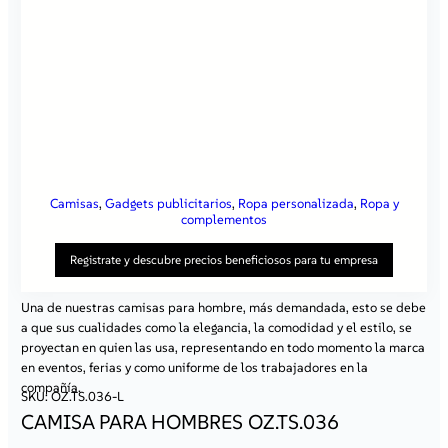
Camisas
, 
Gadgets publicitarios
, 
Ropa personalizada
, 
Ropa y
complementos
Registrate y descubre precios beneficiosos para tu empresa
Una de nuestras camisas para hombre, más demandada, esto se debe
a que sus cualidades como la elegancia, la comodidad y el estilo, se
Al registrarte en nuestro sitio, obtienes:
proyectan en quien las usa, representando en todo momento la marca
Precios atractivos
– al iniciar sesión, tendrás acceso a
en eventos, ferias y como uniforme de los trabajadores en la
ofertas especiales disponibles solo para clientes
compañía.
registrados.
SKU:
OZ.TS.036-L
Contacto individual con un representante
– nuestro
CAMISA PARA HOMBRES OZ.TS.036
especialista dedicado te ayudará a resolver todas tus
dudas y te asesorará en la elección de las mejores