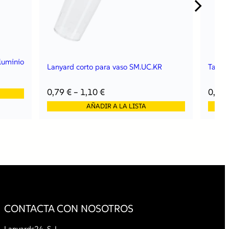
aluminio
Lanyard corto para vaso SM.UC.KR
Tapa 
0,79
€
–
1,10
€
0,53
AÑADIR A LA LISTA
CONTACTA CON NOSOTROS
Lanyards24, S. L.