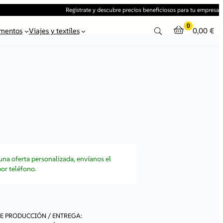
Registrate y descubre precios beneficiosos para tu empresa
0
mentos
Viajes y textiles
0,00
€
 una oferta personalizada, envíanos el
or teléfono.
E PRODUCCIÓN / ENTREGA: