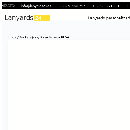
ONTACTO:
info@lanyards24.es
+34 678 908 797
+34 673 791 421
+
Lanyards personaliza
Inicio
/
Bez kategorii
/
Bolsa térmica KESA