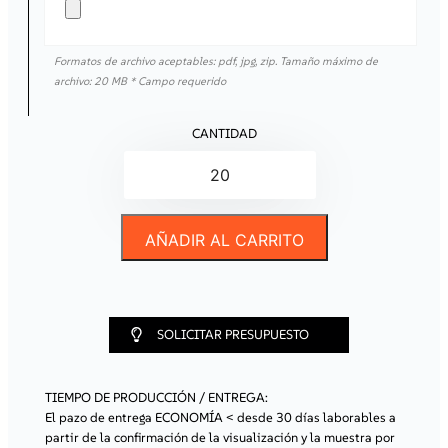
Formatos de archivo aceptables: pdf, jpg, zip. Tamaño máximo de
archivo: 20 MB * Campo requerido
A
l
m
o
AÑADIR AL CARRITO
h
a
d
a
d
SOLICITAR PRESUPUESTO
e
v
i
TIEMPO DE PRODUCCIÓN / ENTREGA:
a
El pazo de entrega ECONOMÍA
< desde 30 días laborables a
j
partir de la confirmación de la visualización y la muestra por
e