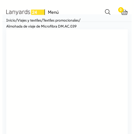
0
Menú
/
/
/
Inicio
Viajes y textiles
Textiles promocionales
Almohada de viaje de Microfibra DM.AC.039