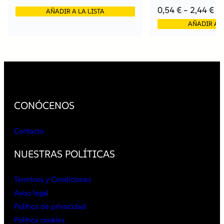
0,54
€
–
2,44
€
AÑADIR A LA LISTA
AÑADIR A L
CONÓCENOS
Contacto
NUESTRAS POLÍTICAS
Terminos y Condiciones
Aviso legal
Política de privacidad
Política cookies