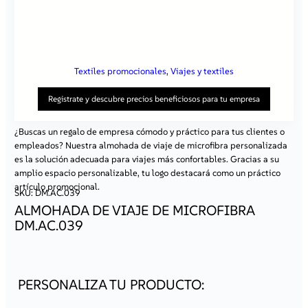
Textiles promocionales
, 
Viajes y textiles
Registrate y descubre precios beneficiosos para tu empresa
¿Buscas un regalo de empresa cómodo y práctico para tus clientes o
empleados? Nuestra almohada de viaje de microfibra personalizada
Al registrarte en nuestro sitio, obtienes:
es la solución adecuada para viajes más confortables. Gracias a su
Precios atractivos
– al iniciar sesión, tendrás acceso a
amplio espacio personalizable, tu logo destacará como un práctico
ofertas especiales disponibles solo para clientes
artículo promocional.
registrados.
SKU:
DM.AC.039
Contacto individual con un representante
– nuestro
ALMOHADA DE VIAJE DE MICROFIBRA
especialista dedicado te ayudará a resolver todas tus
dudas y te asesorará en la elección de las mejores
DM.AC.039
soluciones.
Atención prioritaria
– tus pedidos se procesarán más
rápido, lo que te permitirá ahorrar tiempo.
Ofertas personalizadas
– recibirás información sobre
promociones y productos adaptados a las
necesidades de tu empresa.
¡Regístrate ahora y comienza a aprovechar todos los