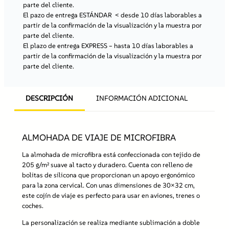
parte del cliente.
d
El pazo de entrega ESTÁNDAR
< desde 10 días laborables a
e
partir de la confirmación de la visualización y la muestra por
M
parte del cliente.
i
El plazo de entrega EXPRESS
– hasta 10 días laborables a
c
partir de la confirmación de la visualización y la muestra por
r
parte del cliente.
o
f
i
DESCRIPCIÓN
INFORMACIÓN ADICIONAL
b
r
a
D
ALMOHADA DE VIAJE DE MICROFIBRA
M
.
La almohada de microfibra está confeccionada con tejido de
A
205 g/m² suave al tacto y duradero. Cuenta con relleno de
C
bolitas de silicona que proporcionan un apoyo ergonómico
.
para la zona cervical. Con unas dimensiones de 30×32 cm,
0
este cojín de viaje es perfecto para usar en aviones, trenes o
3
coches.
9
c
La personalización se realiza mediante sublimación a doble