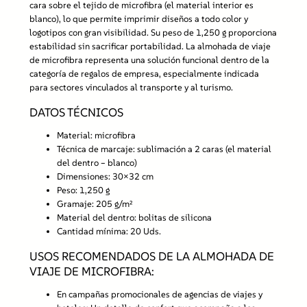
a
cara sobre el tejido de microfibra (el material interior es
n
blanco), lo que permite imprimir diseños a todo color y
t
logotipos con gran visibilidad. Su peso de 1,250 g proporciona
i
estabilidad sin sacrificar portabilidad. La almohada de viaje
d
de microfibra representa una solución funcional dentro de la
a
categoría de regalos de empresa, especialmente indicada
d
para sectores vinculados al transporte y al turismo.
DATOS TÉCNICOS
Material:
microfibra
Técnica de marcaje:
sublimación a 2 caras (el material
del dentro – blanco)
Dimensiones:
30×32 cm
Peso:
1,250 g
Gramaje:
205 g/m²
Material del dentro:
bolitas de silicona
Cantidad mínima:
20 Uds.
USOS RECOMENDADOS DE LA ALMOHADA DE
VIAJE DE MICROFIBRA:
En campañas promocionales de agencias de viajes y