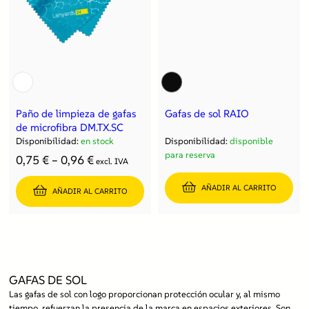
Paño de limpieza de gafas
Gafas de sol RAIO
de microfibra DM.TX.SC
Disponibilidad:
en stock
Disponibilidad:
disponible
para reserva
Rango
0,75
€
–
0,96
€
excl. IVA
de
AÑADIR AL CARRITO
precios:
AÑADIR AL CARRITO
desde
0,75 €
hasta
0,96 €
GAFAS DE SOL
Las gafas de sol con logo proporcionan protección ocular y, al mismo
tiempo, refuerzan la presencia de la marca en espacios exteriores. Son