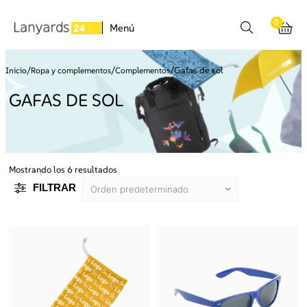
0
Menú
/
/
/
Gafas de sol
Inicio
Ropa y complementos
Complementos
GAFAS DE SOL
Mostrando los 6 resultados
FILTRAR